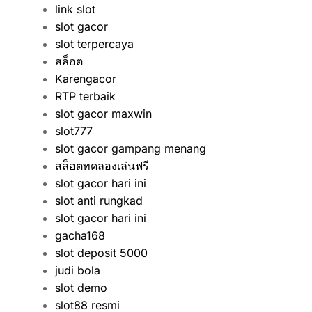
link slot
slot gacor
slot terpercaya
สล็อต
Karengacor
RTP terbaik
slot gacor maxwin
slot777
slot gacor gampang menang
สล็อตทดลองเล่นฟรี
slot gacor hari ini
slot anti rungkad
slot gacor hari ini
gacha168
slot deposit 5000
judi bola
slot demo
slot88 resmi