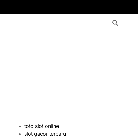
toto slot online
slot gacor terbaru